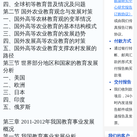
数据研究中
四、全球初等教育普及情况及问题
心研究报告
第二节 国外农业教育观念与发展对策
订购协议》
一、国外高等农林教育观的变革情况
或由我们传
二、国外高等农业教育的基本结构模式
真报告订购
三、国外高等农业教育的发展趋势
协议。
四、国外发展高等农业教育的对策
付款方式
五、国外高等农业教育支撑农村发展的
通过银行转
路径
帐、邮局汇
款的形式支
第三节 世界部分地区和国家的教育发展
付报告购买
分析
款项
一、美国
交付报告
二、欧洲
我们收到款
三、日本
项后，24小
四、印度
时内发送报
五、俄罗斯
告邮件或快
递报告及发
第三章 2011-2012年我国教育事业发展
票。
概况
第一节 我国教育事业发展分析
我们的客户