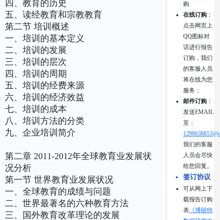
四、教育的历史
购
五、读经教育和宗教教育
在线订购
：
第二节 培训概述
点击网页上
QQ图标对
一、培训的基本定义
话进行报告
二、培训的发展
订购，我们
三、培训的层次
的客服人员
四、培训的周期
将在线为您
五、培训的经费来源
服务；
六、培训的经济效益
邮件订购
：
七、培训的成本
发送EMAIL
八、培训方法的分类
至：
九、企业培训简介
1298638853@q
我们的客服
第二章 2011-2012年全球教育业发展状
人员会尽快
给您回复。
况分析
签订协议
第一节 世界教育业发展状况
可从网上下
一、全球教育的成绩与问题
载报告订购
二、世界最著名的六种教育方法
表
《博研特
三、国外教育改革理论的发展