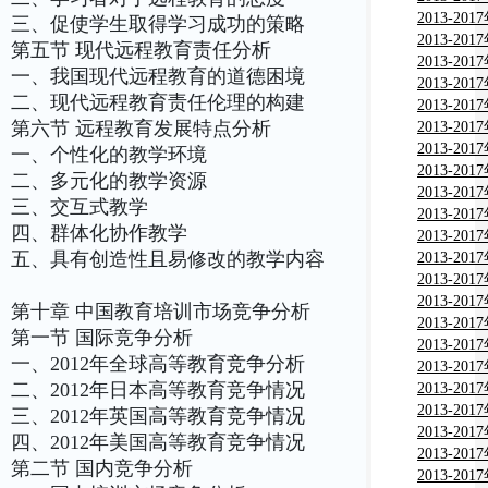
告
分析与投
2013-2
三、促使学生取得学习成功的策略
市场监测
2013-2
第五节 现代远程教育责任分析
析与行业
2013-2
一、我国现代远程教育的道德困境
场现状分
2013-2
二、现代远程教育责任伦理的构建
告
分析与行
2013-2
第六节 远程教育发展特点分析
与行业调
2013-2
与行业调
2013-2
一、个性化的教学环境
析与行业
2013-2
二、多元化的教学资源
析与行业
2013-2
三、交互式教学
析与行业
2013-2
四、群体化协作教学
析与行业
2013-2
五、具有创造性且易修改的教学内容
画用笔市
2013-2
告
分析与行
2013-2
析与行业
2013-2
第十章 中国教育培训市场竞争分析
分析与行
2013-2
第一节 国际竞争分析
分析与行
2013-2
一、2012年全球高等教育竞争分析
分析与行
2013-2
二、2012年日本高等教育竞争情况
粒市场分
2013-2
分析与行
2013-2
三、2012年英国高等教育竞争情况
市场分析
2013-2
四、2012年美国高等教育竞争情况
用墨水市
2013-2
第二节 国内竞争分析
告
与行业调
2013-2