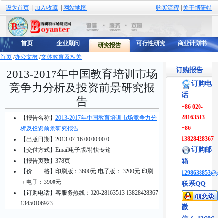
设为首页
|
加入收藏
|
网站地图
购买流程
|
关于博研特
首页
企业顾问
可行性研究
商业计划书
研究报告
首页
/
办公文教
/
文体教育及相关
订购报告
2013-2017年中国教育培训市场
订购电
竞争力分析及投资前景研究报
话
告
+86 020-
28163513
【报告名称】
2013-2017年中国教育培训市场竞争力分
+86
析及投资前景研究报告
13828428367
【出版日期】2013-07-16 00:00:00.0
订购邮
【交付方式】Email电子版/特快专递
【报告页数】378页
箱
【价 格】
印刷版：3600元 电子版： 3200元 印刷
1298638853@
＋电子：3900元
联系QQ
【订购电话】客服务热线：020-28163513 13828428367
13450106923
微