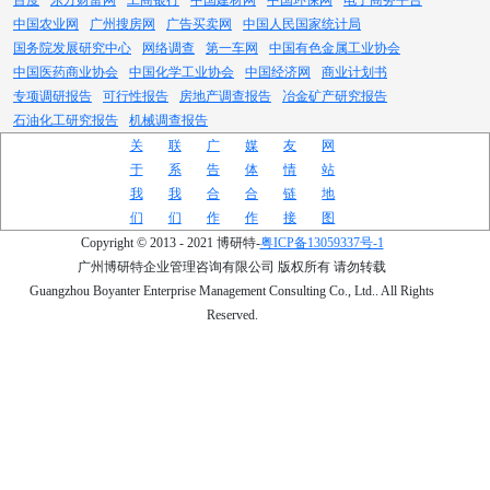
百度
东方财富网
工商银行
中国建材网
中国环保网
电子商务平台
中国农业网
广州搜房网
广告买卖网
中国人民国家统计局
国务院发展研究中心
网络调查
第一车网
中国有色金属工业协会
中国医药商业协会
中国化学工业协会
中国经济网
商业计划书
专项调研报告
可行性报告
房地产调查报告
冶金矿产研究报告
石油化工研究报告
机械调查报告
关
联
广
媒
友
网
于
系
告
体
情
站
我
我
合
合
链
地
们
们
作
作
接
图
Copyright © 2013 - 2021 博研特-
粤ICP备13059337号-1
广州博研特企业管理咨询有限公司 版权所有 请勿转载
Guangzhou Boyanter Enterprise Management Consulting Co., Ltd.. All Rights
Reserved.