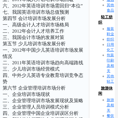
其他
六、2012年英语培训市场需回归“本位”
食品
七、我国英语培训市场总值预测
轻工纺
第四节 会计培训市场发展分析
织
一、高级会计人才培训市场格局
服装
二、2012年会计人才培养工作
鞋业
三、我国会计市场的发展对策
纺织
第五节 少儿培训市场发展分析
日用
一、2012年中国少儿英语培训市场发展
化工
包装
情况
印刷
二、2011年英语培训市场趋向高端路线
及相
三、少儿培训市场经营模式
关
四、中外少儿英语专业教育培训竞争态
其他
势
轻工
第六节 企业管理培训市场分析
旅游休
闲
一、企业培训市场现状
旅游
二、企业管理培训市场发展现状及策略
及相
三、企业管理人员培训模式分析
关
四、企业管理中国企业培训误区分析
餐饮