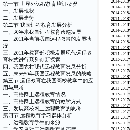
究报告
深度调研
2014-2
第一节 世界外远程教育培训概况
深度调研
2014-2
一、发展现状
行业深度
2014-2
二、发展走势
报告
深度调研
2014-2
第二节 我国远程教育发展分析
市场深度
2014-2
分析报告
市场深度
2014-2
一、30年来我国远程教育跨越发展
分析报告
及发展趋
2014-2
二、2011年当前我国远程教育的发展状
分析与投
2014-2
况
发展分析
2014-2
三、2011年教育部积极发展现代远程教
分析与投
2014-2
育模式进行系列创新探索
业深度评
2013-2
告
深度调研
2013-2
四、我国农村现代远程教育发展分析
深度调研
2013-2
五、未来50年我国远程教育发展的战略
行业深度
2013-2
第三节 远程教育在我国高校教学中的应
报告
市场深度
2013-2
用与思考
分析报告
市场深度
2013-2
一、高校网上远程教育情况
分析报告
及发展趋
2013-2
分析与投
2013-2
二、高校网上远程教育的教学方式
发展分析
2013-2
三、发展高校网上远程教育的思考
分析与投
2013-2
第四节 远程教育学习群体分析
分析与投
2013-2
一、远程教育学生的来源
分析与投
2013-2
二、学习者对于远程教育的态度
业深度评
2013-2