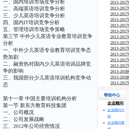
一、国内培训市场竞争分析
与行业调
2013-2
二、高端英语培训竞争分析
与行业调
2013-2
测及投资
2013-2
三、少儿英语培训竞争分析
监测及投
2013-2
四、国内IT培训竞争分析
监测及投
2013-2
五、管理培训市场竞争策略
监测及投
2013-2
第三节 中外少儿英语专业教育培训竞争
市场现状
2013-2
分析
报告
习产品市
2013-2
究报告
分析及投
2013-2
一、中外少儿英语专业教育培训竞争态
需分析及
2013-2
势加剧
竞争力分
2013-2
二、融资热对国内少儿英语培训品牌竞
告
分析及投
2013-2
争的影响
竞争力分
2013-2
三、我国部分少儿英语培训机构竞争动
告
教）市场
2013-2
研究报告
场深度调
2013-2
态
告
书市场深
究报告
帮助中心
第十一章 中国主要培训机构分析
企业顾问
第一节 新东方教育科技集团
企业顾问介
一、公司概况
绍
二、公司发展战略
企业顾问案
三、2012年公司经营情况
例