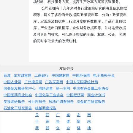
场战略、科技服务方案、提高生产效率方案等咨询服务。
公司还拥有十几年来对各行业追踪研究的海量信息数据
积累。建立了多种海量数据库
,
政策资料库，分为：政策资料
库，宏观经济数据库，行业月度财务数据库，产品产量数据
库，产业进出口数据库，企业财务数据库等。并将这些数据
及时更新与核实。可以保证数据的全面、权威、公正、客观
的同时争取最大的政策红利。
友情链接
百度
东方财富网
工商银行
中国建材网
中国环保网
电子商务平台
中国农业网
广州搜房网
广告买卖网
中国人民国家统计局
国务院发展研究中心
网络调查
第一车网
中国有色金属工业协会
中国医药商业协会
中国化学工业协会
中国经济网
商业计划书
专项调研报告
可行性报告
房地产调查报告
冶金矿产研究报告
石油化工研究报告
机械调查报告
关
联
广
媒
友
网
于
系
告
体
情
站
我
我
合
合
链
地