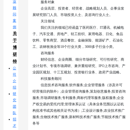
业
服务对象
顾
企业高层、投资者、经营者、战略规划人员、企事业发
问
展研究部门人员、市场投资人士、及咨询行业人士。
案
关注领域
例
我们关注的领域已经函盖了医药医疗、
IT
通讯、机械电
关
子、汽车交通、房地产、轻工纺织、家用电器、日化、食品
于
饮料、零售商贸、酒店餐饮、金融保险、能源矿产、石油化
工、农林牧渔业等
18
个行业大类，
3000
多子行业小类。
博
咨询服务
研
财经信息、企业商圈、细分市场研究、可行性研究、商
特
业计划书、专项市场调研、兼并重组研究、
IPO
上市咨询、产
公
业园区规划、十三五规划、投资银行业务、政府产业战略。
司
科技服务顾问
介
信息技术咨询服务
;
软件服务
;
企业管理服务（涉及许可
绍
经营项目的除外）
;
企业管理咨询服务
;
策划创意服务
;
投资咨询
研
服务
;
市场调研服务
;
专利服务
;
商标代理等服务
;
版权服务
;
企业
究
产权交易的受托代理
;
管理体系认证（具体业务范围以认证机
团
构批准书或其他相关证书为准）
;
工业设计服务
;
农业技术推广
队
服务
;
生物技术推广服务
;
新材料技术推广服务
;
节能技术推广服
招
务等
才