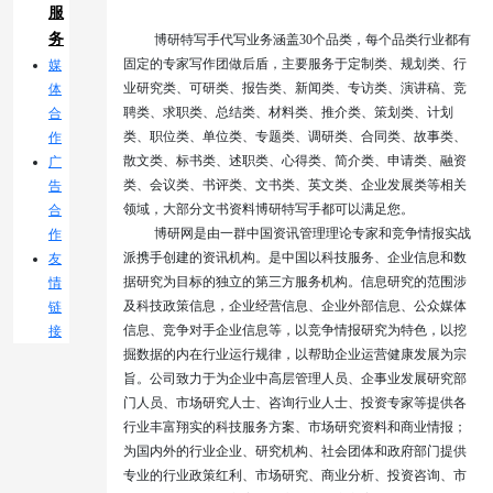
服
务
博研特写手代写业务涵盖30个品类，每个品类行业都有
固定的专家写作团做后盾，主要服务于定制类、规划类、行
媒
业研究类、可研类、报告类、新闻类、专访类、演讲稿、竞
体
聘类、求职类、总结类、材料类、推介类、策划类、计划
合
类、职位类、单位类、专题类、调研类、合同类、故事类、
作
散文类、标书类、述职类、心得类、简介类、申请类、融资
广
类、会议类、书评类、文书类、英文类、企业发展类等相关
告
领域，大部分文书资料博研特写手都可以满足您。
合
博研网是由一群中国资讯管理理论专家和竞争情报实战
作
派携手创建的资讯机构。是中国以科技服务、企业信息和数
友
据研究为目标的独立的第三方服务机构。信息研究的范围涉
情
及科技政策信息，企业经营信息、企业外部信息、公众媒体
链
信息、竞争对手企业信息等，以竞争情报研究为特色，以挖
接
掘数据的内在行业运行规律，以帮助企业运营健康发展为宗
旨。公司致力于为企业中高层管理人员、企事业发展研究部
门人员、市场研究人士、咨询行业人士、投资专家等提供各
行业丰富翔实的科技服务方案、市场研究资料和商业情报；
为国内外的行业企业、研究机构、社会团体和政府部门提供
专业的行业政策红利、市场研究、商业分析、投资咨询、市