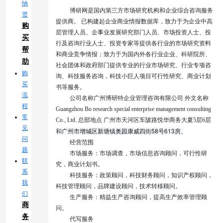
纳
博研网是国内第三方市场研究机构和企业综合咨询服务
贤
提供商。
已构建起企业商业情报数据库，致力于为企业中高
购
层管理人员、企事业发展研究部门人员、市场投资人士、投
买
行及咨询行业人士、投资专家等提供各行业的市场研究资料
帮
和商业竞争情报；致力于为国内外各行业企业、科研院所、
助
社会团体和政府部门提供专业的行业市场研究、行业专项咨
购
询、科技服务咨询，科技小巨人项目可行性研究、
商业计划
买
书等服务。
流
公司名称广州博研特企业管理咨询有限公司
外文名称
程
Guangzhou Bo research special enterprise management consulting
常
Co., Ltd.
总部地点
广州市天河区车陂路悦华商务大夏
5
层
6
层
见
广州市增城区新塘镇奥园康威四街58号613房
和
。
问
经营范围
题
市场服务：市场调查，市场信息咨询顾问，可行性研
联
究，商业计划书。
系
科技服务：政策顾问，科技财务顾问，知识产权顾问，
我
科技管理顾问，品牌建设顾问，技术转移顾问。
们
生产服务：精益生产咨询顾问，提高生产效率管理顾
商
问。
务
代写服务