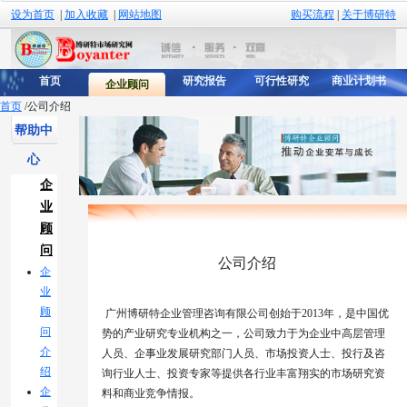
设为首页
|
加入收藏
|
网站地图
购买流程
|
关于博研特
首页
研究报告
可行性研究
商业计划书
企业顾问
首页
/
公司介绍
帮助中
心
企
业
顾
问
公司介绍
企
业
顾
广州博研特企业管理咨询有限公司创始于
2013
年，是中国优
问
势的产业研究专业机构之一，公司致力于为企业中高层管理
介
人员、企事业发展研究部门人员、市场投资人士、投行及咨
绍
询行业人士、投资专家等提供各行业丰富翔实的市场研究资
企
料和商业竞争情报。