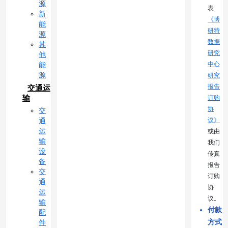
源
表
新
《博
能
研特
源
数据
其
研究
他
中心
能
源
研究
报告
交通运
输
订购
协
交
议》
通
运
或由
输
我们
设
传真
备
报告
交
订购
通
协
运
议。
输
付款
配
方式
件