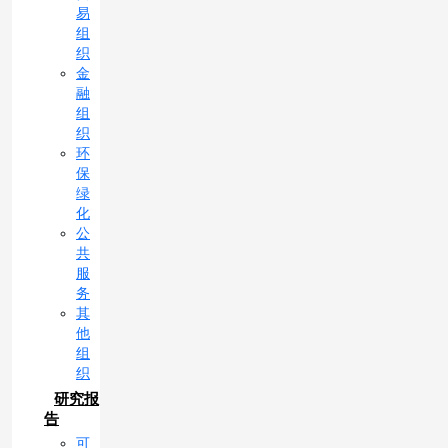
易
组
织
金
融
组
织
环
保
绿
化
公
共
服
务
其
他
组
织
研究报
告
可