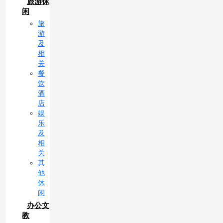
旅游休
闲
旅
游
及
相
关
餐
饮
酒
店
娱
乐
及
相
关
其
他
休
闲
办公文
教