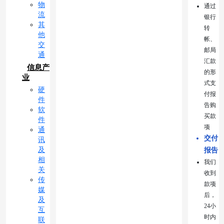
物
通过
流
银行
其
转
他
帐、
交
邮局
通
汇款
信息产
的形
业
式支
硬
付报
件
告购
软
买款
件
项
通
交付
讯
及
报告
相
我们
关
收到
传
款项
媒
后，
及
24小
互
时内
联