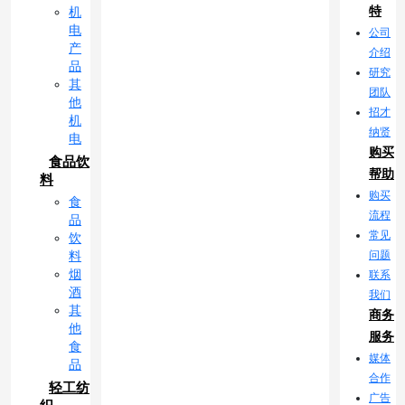
特
机
电
公司
产
介绍
品
研究
其
团队
他
招才
机
纳贤
电
购买
食品饮
帮助
料
购买
食
流程
品
常见
饮
问题
料
烟
联系
酒
我们
其
商务
他
服务
食
媒体
品
合作
轻工纺
广告