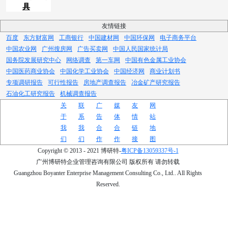
具
友情链接
百度
东方财富网
工商银行
中国建材网
中国环保网
电子商务平台
中国农业网
广州搜房网
广告买卖网
中国人民国家统计局
国务院发展研究中心
网络调查
第一车网
中国有色金属工业协会
中国医药商业协会
中国化学工业协会
中国经济网
商业计划书
专项调研报告
可行性报告
房地产调查报告
冶金矿产研究报告
石油化工研究报告
机械调查报告
关
联
广
媒
友
网
于
系
告
体
情
站
我
我
合
合
链
地
们
们
作
作
接
图
Copyright © 2013 - 2021 博研特-
粤ICP备13059337号-1
广州博研特企业管理咨询有限公司 版权所有 请勿转载
Guangzhou Boyanter Enterprise Management Consulting Co., Ltd.. All Rights
Reserved.