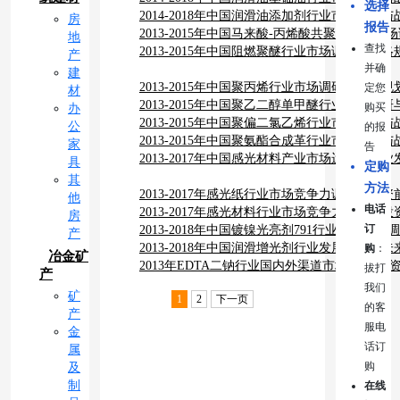
选择
究报告
2014-2018年中国润滑油添加剂行业市场调研
房
报告
究报告
2013-2015年中国马来酸-丙烯酸共聚物行业
地
查找
分析研究报告
2013-2015年中国阻燃聚醚行业市场调研与战
产
并确
告
建
2013-2015年中国聚丙烯行业市场调研与战略
定您
材
2013-2015年中国聚乙二醇单甲醚行业市场调
购买
办
研究报告
2013-2015年中国聚偏二氯乙烯行业市场调研
公
的报
究报告
2013-2015年中国聚氨酯合成革行业市场调研
家
告
究报告
2013-2017年中国感光材料产业市场运行暨产
具
定购
其
方法
2013-2017年感光纸行业市场竞争力调查及投
他
电话
2013-2017年感光材料行业市场竞争力调查及
房
订
2013-2018年中国镀镍光亮剂791行业市场深
产
析报告
2013-2018年中国润滑增光剂行业发展现状及
购
：
冶金矿
分析报告
2013年EDTA二钠行业国内外渠道市场发展(投
拔打
产
我们
矿
1
2
下一页
的客
产
服电
金
话订
属
购
及
制
在线