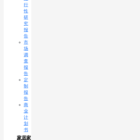
行
性
研
究
报
告
市
场
调
查
报
告
定
制
报
告
商
业
计
划
书
家居家