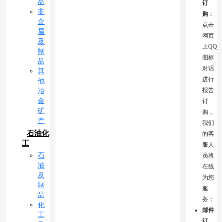
品
订
非
购
：
金
点击
属
网页
及
上QQ
制
图标
品
对话
其
进行
他
报告
冶
金
订
矿
购，
产
我们
石油化
的客
工
服人
石
员将
油
在线
及
为您
制
服
品
务；
化
邮件
工
订