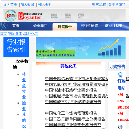
设为首页
|
加入收藏
|
网站地图
购买流程
|
关于博研特
首页
企业顾问
可行性研究
商业计划书
研究报告
首页
/
石油化工
/
其他化工
行业报
告索引
农林牧
其他化工
订购报告
渔
林
中国全精炼石蜡行业市场竞争现状及未来发展趋
业
订购
中国氢氧化钾行业应用前景预测研究报告
畜
电话
中国轻液体石蜡行业研究报告
牧
+86
中国氯碱行业市场供需预测及投资战略研究报
业
020-
中国磷酸三钙行业现状调研报告
渔
281635
业
中国氟化工市场供需预测报告
+86
其
中国二乙二醇单丙醚行业分析报告
他
138284
中国润滑脂行业调查分析报告??
农