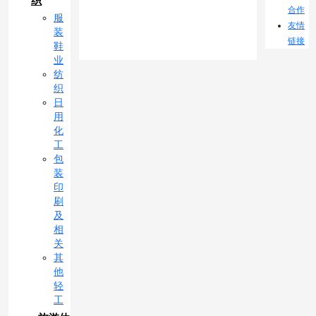
织
合作
服
友情
装
链接
鞋
业
纺
织
日
用
化
工
包
装
印
刷
及
相
关
其
他
轻
工