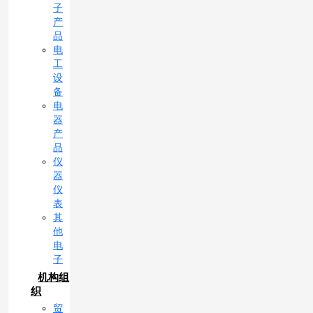
子
产
品
电
工
设
备
电
器
产
品
仪
器
仪
表
其
他
电
子
机构组
织
贸