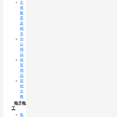
文
体
教
育
及
相
关
办
公
用
品
体
育
用
品
其
他
文
教
电子电
工
电