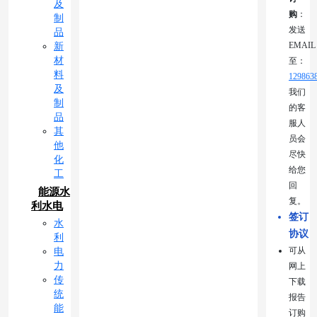
及
购
：
制
发送
品
EMAIL
新
材
至：
料
129863
及
我们
制
的客
品
服人
其
员会
他
尽快
化
给您
工
回
能源水
复。
利水电
签订
水
协议
利
可从
电
力
网上
传
下载
统
报告
能
订购