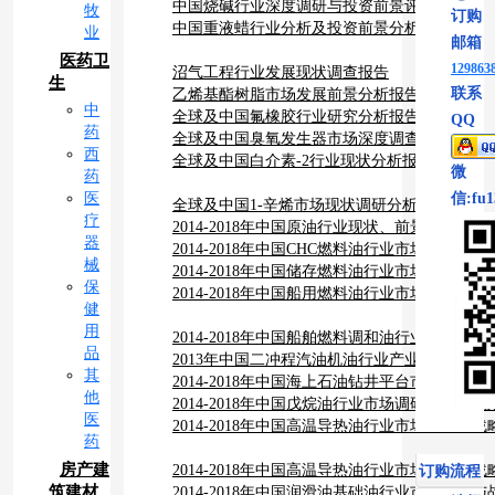
中国烧碱行业深度调研与投资前景评估报告
牧
订购
中国重液蜡行业分析及投资前景分析报告
业
邮箱
医药卫
129863
沼气工程行业发展现状调查报告
生
联系
乙烯基酯树脂市场发展前景分析报告
中
全球及中国氟橡胶行业研究分析报告
QQ
药
全球及中国臭氧发生器市场深度调查研究报告
西
全球及中国白介素-2行业现状分析报告
微
药
医
信:fu1
全球及中国1-辛烯市场现状调研分析报告
疗
2014-2018年中国原油行业现状、前景、发展
器
测报告
2014-2018年中国CHC燃料油行业市场深度
械
报告
2014-2018年中国储存燃料油行业市场深度调
保
报告
2014-2018年中国船用燃料油行业市场深度调
健
报告
用
2014-2018年中国船舶燃料调和油行业市场深
品
分析报告
2013年中国二冲程汽油机油行业产业链发展前
其
2014-2018年中国海上石油钻井平台市场全景调
他
2014-2018年中国戊烷油行业市场调研与战略
医
2014-2018年中国高温导热油行业市场调研与
药
报告
房产建
2014-2018年中国高温导热油行业市场调研与
订购流程
筑建材
报告
2014-2018年中国润滑油基础油行业市场调研