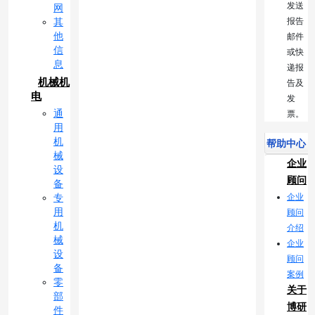
发送
网
报告
其
他
邮件
信
或快
息
递报
机械机
告及
电
发
通
票。
用
机
帮助中心
械
企业
设
顾问
备
企业
专
用
顾问
机
介绍
械
企业
设
顾问
备
案例
零
关于
部
博研
件