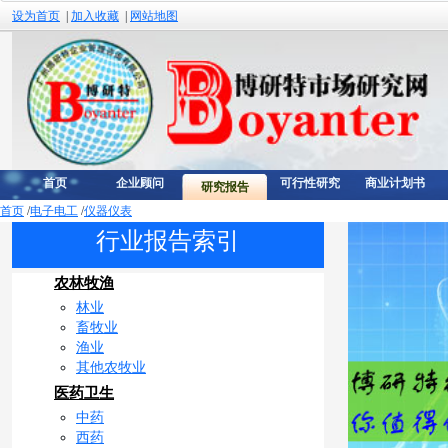
设为首页
|
加入收藏
|
网站地图
首页
企业顾问
可行性研究
商业计划书
研究报告
首页
/
电子电工
/
仪器仪表
行业报告索引
农林牧渔
林业
畜牧业
渔业
其他农牧业
医药卫生
中药
西药