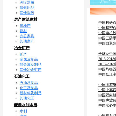
医疗器械
保健用品
其他医药
房产建筑建材
中国科研
房地产
中国精密
建材
中国电机
办公家具
中国三防
其他房产
中国自聚
冶金矿产
全球及中
矿产
2013-
金属及制品
2013-
非金属及制品
略咨询报
中国均衡器
其他冶金矿产
中国低压变
石油化工
石油及制品
中国固态继
化工及制品
中国中高压
新材料及制品
中国双向触
其他化工
中国声波传
能源水利水电
中国实心电
水利
中国投射灯