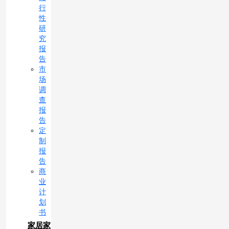
行
性
研
究
报
告
市
场
调
查
报
告
定
制
报
告
商
业
计
划
书
家居家