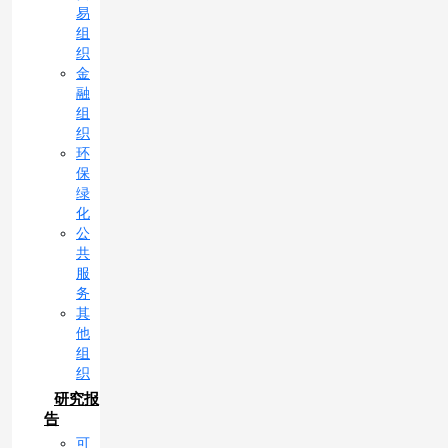
易
组
织
金
融
组
织
环
保
绿
化
公
共
服
务
其
他
组
织
研究报
告
可