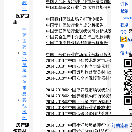
中国大气环境监测行业市场深度调研报告
牧
订购
中国私募基金行业市场运营趋势分析报告
业
邮箱
医药卫
129863
中国眼科医院市场分析预测报告
生
联系
中国责任保险行业市场分析报告
中
中国责任保险行业现状调研分析及发展趋势研
QQ
药
中国安全生产中介服务行业现状调研分析报告
西
中国IT服务行业现状调研分析报告
微
药
医
信:fu1
中国IT分销行业市场深度分析及投资前景预测
疗
2014-2018年中国刑侦技术器材市场分析与行
器
2014-2018年中国安全检查防爆器材市场分析
械
2014-2018年中国爆炸物处置器材市场分析与
保
2014-2018年中国安全监视报警器材市场分析
健
用
2014-2018年中国疗养院市场现状分析及投资
品
2014-2018年中国养老机构市场现状分析及投
其
2014-2018年中国工业消防市场监测及投资前
他
2014-2018年中国建材行业节能减排市场深度
医
告
2014-2018年中国低碳经济现状分析及投资前
药
房产建
2014-2018年中国生活垃圾处理行业市场运营
订购流程
筑建材
究报告
2014-2018年中国浙江省低碳经济行业市场现