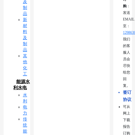
及
购
：
制
发送
品
EMAIL
新
材
至：
料
129863
及
我们
制
的客
品
服人
其
员会
他
尽快
化
给您
工
回
能源水
复。
利水电
签订
水
协议
利
可从
电
力
网上
传
下载
统
报告
能
订购