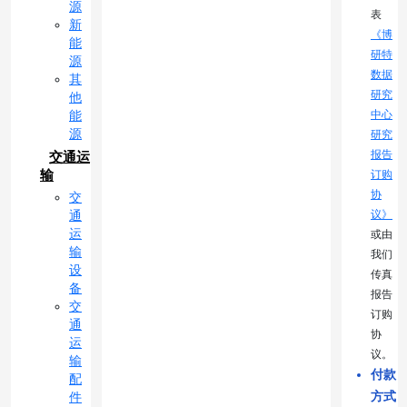
源
表
新
《博
能
研特
源
数据
其
研究
他
中心
能
源
研究
报告
交通运
输
订购
协
交
议》
通
运
或由
输
我们
设
传真
备
报告
交
订购
通
协
运
议。
输
付款
配
方式
件