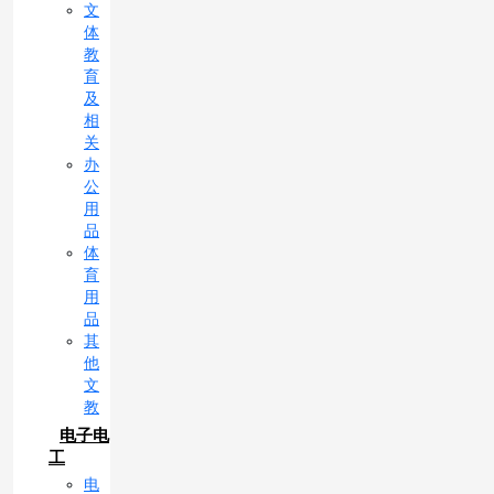
文
体
教
育
及
相
关
办
公
用
品
体
育
用
品
其
他
文
教
电子电
工
电