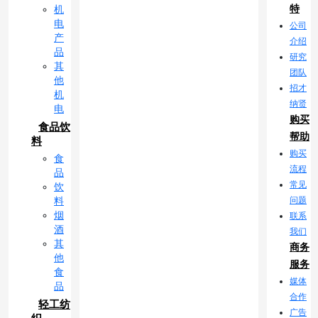
特
机
电
公司
产
介绍
品
研究
其
团队
他
招才
机
纳贤
电
购买
食品饮
帮助
料
购买
食
流程
品
常见
饮
问题
料
烟
联系
酒
我们
其
商务
他
服务
食
媒体
品
合作
轻工纺
广告