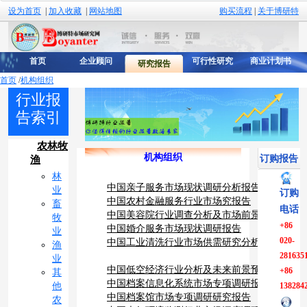
设为首页
|
加入收藏
|
网站地图
购买流程
|
关于博研特
首页
企业顾问
可行性研究
商业计划书
研究报告
首页
/
机构组织
行业报
告索引
农林牧
机构组织
订购报告
渔
林
中国亲子服务市场现状调研分析报告
业
订购
中国农村金融服务行业市场究报告
畜
电话
中国美容院行业调查分析及市场前景预测报告
牧
+86
中国婚介服务市场现状调研报告
业
020-
中国工业清洗行业市场供需研究分析报告
渔
281635
业
中国低空经济行业分析及未来前景预测报告
+86
其
中国档案信息化系统市场专项调研报告
他
138284
中国档案馆市场专项调研研究报告
农