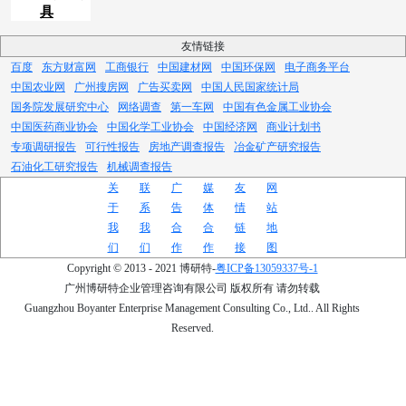
具
友情链接
百度
东方财富网
工商银行
中国建材网
中国环保网
电子商务平台
中国农业网
广州搜房网
广告买卖网
中国人民国家统计局
国务院发展研究中心
网络调查
第一车网
中国有色金属工业协会
中国医药商业协会
中国化学工业协会
中国经济网
商业计划书
专项调研报告
可行性报告
房地产调查报告
冶金矿产研究报告
石油化工研究报告
机械调查报告
关
联
广
媒
友
网
于
系
告
体
情
站
我
我
合
合
链
地
们
们
作
作
接
图
Copyright © 2013 - 2021 博研特-
粤ICP备13059337号-1
广州博研特企业管理咨询有限公司 版权所有 请勿转载
Guangzhou Boyanter Enterprise Management Consulting Co., Ltd.. All Rights
Reserved.