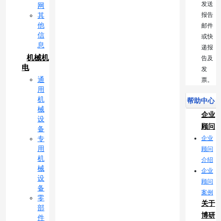
发送
网
报告
其
他
邮件
信
或快
息
递报
机械机
告及
电
发
通
票。
用
机
帮助中心
械
企业
设
顾问
备
企业
专
用
顾问
机
介绍
械
企业
设
顾问
备
案例
零
关于
部
博研
件