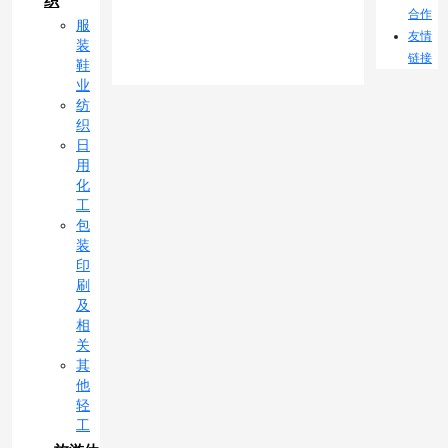
织
合作
服
友情
装
链接
鞋
业
纺
织
日
用
化
工
包
装
印
刷
及
相
关
其
他
轻
工