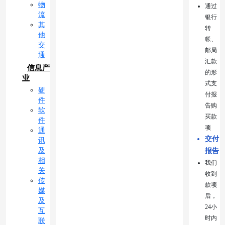
物
通过
流
银行
其
转
他
帐、
交
邮局
通
汇款
信息产
的形
业
式支
硬
付报
件
告购
软
买款
件
项
通
交付
讯
及
报告
相
我们
关
收到
传
款项
媒
后，
及
24小
互
时内
联