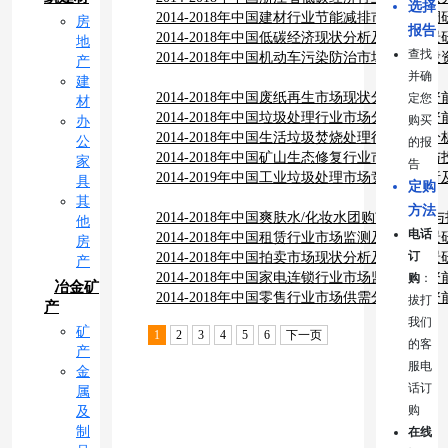
选择
报告
2014-2018年中国建材行业节能减排市场深度
房
报告
告
2014-2018年中国低碳经济现状分析及投资前
地
查找
2014-2018年中国机动车污染防治市场分析与
产
并确
建
2014-2018年中国废纸再生市场现状分析及投
定您
材
2014-2018年中国垃圾处理行业市场分析与投
购买
办
2014-2018年中国生活垃圾焚烧处理行业市场
公
的报
告
2014-2018年中国矿山生态修复行业市场分析
家
告
2014-2019年中国工业垃圾处理市场竞争力分
具
定购
其
方法
2014-2018年中国爽肤水/化妆水团购市场分
他
电话
2014-2018年中国租赁行业市场监测及投资前
房
订
2014-2018年中国拍卖市场现状分析及投资前
产
2014-2018年中国家电连锁行业市场监测及投
购
：
冶金矿
2014-2018年中国零售行业市场供需分析及投
拔打
产
我们
矿
1
2
3
4
5
6
下一页
的客
产
服电
金
话订
属
购
及
制
在线