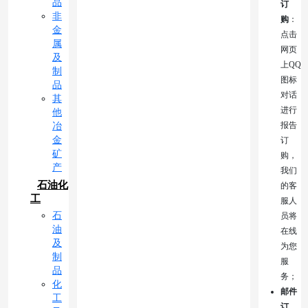
品
订
非
购
：
金
点击
属
网页
及
上QQ
制
图标
品
对话
其
进行
他
报告
冶
金
订
矿
购，
产
我们
石油化
的客
工
服人
石
员将
油
在线
及
为您
制
服
品
务；
化
邮件
工
订