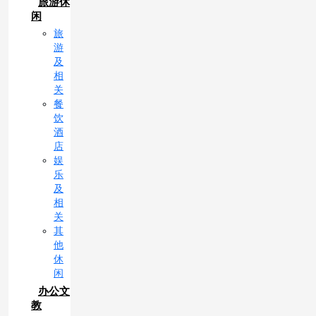
旅游休
闲
旅
游
及
相
关
餐
饮
酒
店
娱
乐
及
相
关
其
他
休
闲
办公文
教