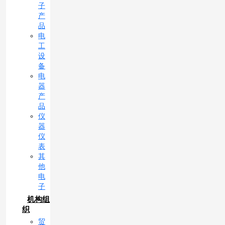
子
产
品
电
工
设
备
电
器
产
品
仪
器
仪
表
其
他
电
子
机构组
织
贸