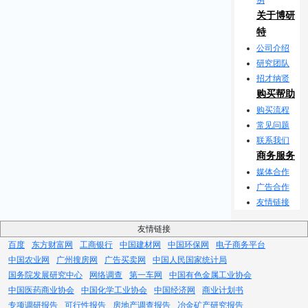
关于博研
特
公司介绍
研究团队
招才纳贤
购买帮助
购买流程
常见问题
联系我们
商务服务
媒体合作
广告合作
友情链接
友情链接
百度
东方财富网
工商银行
中国建材网
中国环保网
电子商务平台
中国农业网
广州搜房网
广告买卖网
中国人民国家统计局
国务院发展研究中心
网络调查
第一车网
中国有色金属工业协会
中国医药商业协会
中国化学工业协会
中国经济网
商业计划书
专项调研报告
可行性报告
房地产调查报告
冶金矿产研究报告