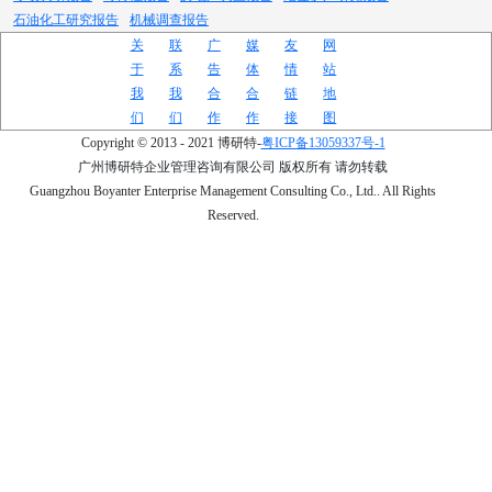
石油化工研究报告
机械调查报告
关
联
广
媒
友
网
于
系
告
体
情
站
我
我
合
合
链
地
们
们
作
作
接
图
Copyright © 2013 - 2021 博研特-
粤ICP备13059337号-1
广州博研特企业管理咨询有限公司 版权所有 请勿转载
Guangzhou Boyanter Enterprise Management Consulting Co., Ltd.. All Rights
Reserved.