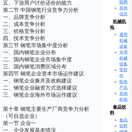
联网
五、下游用户讨价还价的能力
其他
第二节 中国钢笔行业竞争力分析
信息
一、品牌竞争分析
机械机
二、成本竞争分析
电
三、价格竞争分析
通用
四、技术竞争分析
机械
第三节 钢笔市场集中度分析
设备
一、国内钢笔企业分布
专用
机械
二、国内钢笔企业市场集中度
设备
三、国内钢笔消费区域分布
零部
第四节 钢笔企业资本市场运作建议
件
一、钢笔企业兼并及收购建议
机电
二、钢笔企业融资方式选择建议
产品
其他
三、钢笔企业海外市场运作建议
机电
食品饮
第十章 钢笔主要生产厂商竞争力分析
料
（可自选企业）
食品
第一节 企业一
饮料
一、企业发展基本情况
烟酒