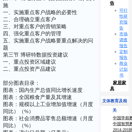
告
施
可行
一、实施重点客户战略的必要性
性研
二、合理确立重点客户
究报
三、对重点客户的营销策略
告
四、强化重点客户的管理
市场
调查
五、实施重点客户战略要重点解决的问
报告
题
定制
第三节 博研特数据投资建议
报告
一、重点投资区域建议
商业
二、重点投资产品建议
计划
书
部分图表目录：
家居家
具
图表：国内生产总值同比增长速度
图表：全国粮食产量及其增速
文体教育及相
图表：规模以上工业增加值增速（月度
关
同比）（%）
图表：社会消费品零售总额增速（月度
中国学前
究报告
中国智慧
同比）（%）
测报告
2014-2