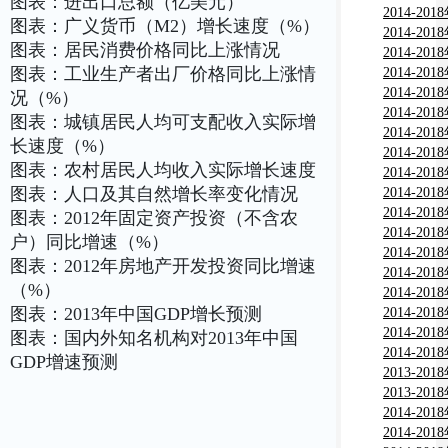
图表：进出口总额（亿美元）
画用笔市
2014-2
图表：广义货币（M2）增长速度（%）
告
分析与行
2014-2
图表：居民消费价格同比上涨情况
析与行业
2014-2
图表：工业生产者出厂价格同比上涨情
分析与行
2014-2
粒市场分
2014-2
况（%）
用墨水市
2014-2
图表：城镇居民人均可支配收入实际增
告
与行业调
2014-2
长速度（%）
与行业调
2014-2
图表：农村居民人均收入实际增长速度
现状分析
2014-2
图表：人口及其自然增长率变化情况
测及投资
2014-2
监测及投
2014-2
图表：2012年固定资产投资（不含农
监测及投
2014-2
户）同比增速（%）
市场现状
2014-2
图表：2012年房地产开发投资同比增速
报告
习产品市
2014-2
（%）
究报告
分析及投
2014-2
图表：2013年中国GDP增长预测
需分析及
2014-2
竞争力分
2014-2
图表：国内外知名机构对2013年中国
告
分析及投
2014-2
GDP增速预测
竞争力分
2013-2
告
教）市场
2013-2
研究报告
场深度调
2014-2
告
书市场深
2014-2