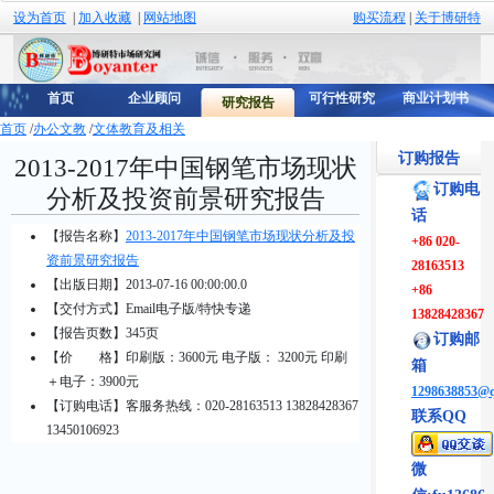
设为首页
|
加入收藏
|
网站地图
购买流程
|
关于博研特
首页
企业顾问
可行性研究
商业计划书
研究报告
首页
/
办公文教
/
文体教育及相关
订购报告
2013-2017年中国钢笔市场现状
订购电
分析及投资前景研究报告
话
【报告名称】
2013-2017年中国钢笔市场现状分析及投
+86 020-
资前景研究报告
28163513
【出版日期】2013-07-16 00:00:00.0
+86
【交付方式】Email电子版/特快专递
13828428367
【报告页数】345页
订购邮
【价 格】
印刷版：3600元 电子版： 3200元 印刷
箱
＋电子：3900元
1298638853@
【订购电话】客服务热线：020-28163513 13828428367
联系QQ
13450106923
微