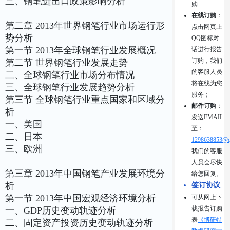
三、钢笔进出口政策影响分析
购
在线订购
：
第二章 2013年世界钢笔行业市场运行形
点击网页上
势分析
QQ图标对
第一节 2013年全球钢笔行业发展概况
话进行报告
订购，我们
第二节 世界钢笔行业发展走势
的客服人员
二、全球钢笔行业市场分布情况
将在线为您
三、全球钢笔行业发展趋势分析
服务；
第三节 全球钢笔行业重点国家和区域分
邮件订购
：
析
发送EMAIL
一、美国
至：
二、日本
1298638853@q
三、欧洲
我们的客服
人员会尽快
第三章 2013年中国钢笔产业发展环境分
给您回复。
析
签订协议
第一节 2013年中国宏观经济环境分析
可从网上下
载报告订购
一、GDP历史变动轨迹分析
表
《博研特
二、固定资产投资历史变动轨迹分析