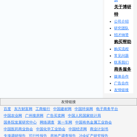
关于博研
特
公司介绍
研究团队
招才纳贤
购买帮助
购买流程
常见问题
联系我们
商务服务
媒体合作
广告合作
友情链接
友情链接
百度
东方财富网
工商银行
中国建材网
中国环保网
电子商务平台
中国农业网
广州搜房网
广告买卖网
中国人民国家统计局
国务院发展研究中心
网络调查
第一车网
中国有色金属工业协会
中国医药商业协会
中国化学工业协会
中国经济网
商业计划书
专项调研报告
可行性报告
房地产调查报告
冶金矿产研究报告