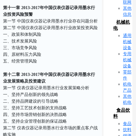
联网
第十一章 2013-2017年中国仪表仪器记录用墨水行
其他
信息
业投资风险预警
第一节 中国仪表仪器记录用墨水行业存在问题分析
机械机
第二节 中国仪表仪器记录用墨水行业政策投资风险
电
一、政策和体制风险
通用
二、技术发展风险
机械
设备
三、市场竞争风险
专用
四、原材料压力风险
机械
五、经营管理风险
设备
零部
第十二章 2013-2017年中国仪表仪器记录用墨水行
件
业发展策略及投资建议
机电
第一节 仪表仪器记录用墨水行业发展策略分析
产品
一、坚持产品创新的领先战略
其他
二、坚持品牌建设的引导战略
机电
三、坚持工艺技术创新的支持战略
食品饮
四、坚持市场营销创新的决胜战略
料
五、坚持企业管理创新的保证战略
食品
第二节 仪表仪器记录用墨水行业市场的重点客户战
饮料
略实施
烟酒