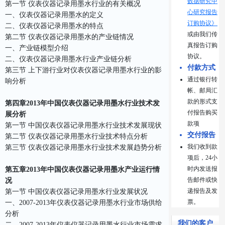
数据研究中
第一节 仪表仪器记录用墨水行业的有关概况
心研究报告
一、仪表仪器记录用墨水的定义
订购协议》
二、仪表仪器记录用墨水的特点
或由我们传
第二节 仪表仪器记录用墨水的产业链情况
真报告订购
一、产业链模型介绍
协议。
二、仪表仪器记录用墨水行业产业链分析
付款方式
第三节 上下游行业对仪表仪器记录用墨水行业的影
通过银行转
响分析
帐、邮局汇
款的形式支
第四章2013年中国仪表仪器记录用墨水行业技术发
付报告购买
展分析
款项
第一节 中国仪表仪器记录用墨水行业技术发展现状
交付报告
第二节 仪表仪器记录用墨水行业技术特点分析
我们收到款
第三节 仪表仪器记录用墨水行业技术发展趋势分析
项后，24小
时内发送报
第五章2013年中国仪表仪器记录用墨水产业运行情
告邮件或快
况
递报告及发
第一节 中国仪表仪器记录用墨水行业发展状况
票。
一、2007-2013年仪表仪器记录用墨水行业市场供给
分析
我们的客户
二、2007-2013年仪表仪器记录用墨水行业市场需求