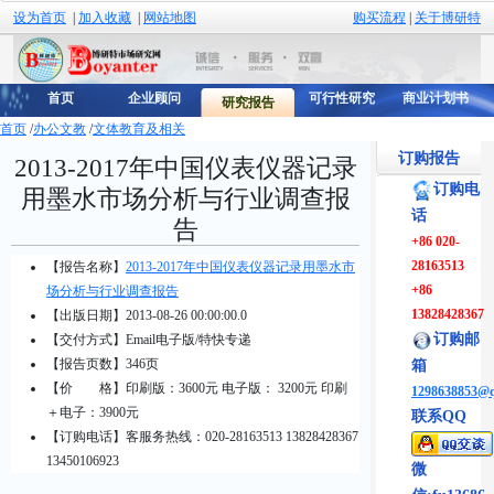
设为首页
|
加入收藏
|
网站地图
购买流程
|
关于博研特
首页
企业顾问
可行性研究
商业计划书
研究报告
首页
/
办公文教
/
文体教育及相关
订购报告
2013-2017年中国仪表仪器记录
订购电
用墨水市场分析与行业调查报
话
告
+86 020-
28163513
【报告名称】
2013-2017年中国仪表仪器记录用墨水市
+86
场分析与行业调查报告
13828428367
【出版日期】2013-08-26 00:00:00.0
订购邮
【交付方式】Email电子版/特快专递
【报告页数】346页
箱
【价 格】
印刷版：3600元 电子版： 3200元 印刷
1298638853@
＋电子：3900元
联系QQ
【订购电话】客服务热线：020-28163513 13828428367
13450106923
微