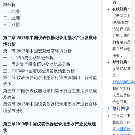
购
域分析
在线订购
：
一、北美
点击网页上
二、亚洲
QQ图标对
三、欧盟
话进行报告
订购，我们
第二章 2013年中国仪表仪器记录用墨水产业发展环
的客服人员
境分析
将在线为您
第一节 2013年中国宏观经济环境分析
服务；
一、GDP历史变动轨迹分析
邮件订购
：
二、固定资产投资历史变动轨迹分析
发送EMAIL
三、2013年中国宏观经济发展预测分析
至：
第二节 仪表仪器记录用墨水行业主管部门、行业监
1298638853@q
管体
我们的客服
第三节 中国仪表仪器记录用墨水行业主要法律法规
人员会尽快
及政策
给您回复。
第四节 2013年中国仪表仪器记录用墨水产业社会环
签订协议
境发展分析
可从网上下
载报告订购
第三章2013年中国仪表仪器记录用墨水产业发展现
表
《博研特
状