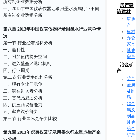
所有制企业数据分析
房产建
一、2013年中国仪表仪器记录用墨水所属行业不同
筑建材
所有制企业数据分析
房地
产
第八章 2013年中国仪表仪器记录用墨水行业竞争情
建材
况
办公
第一节 行业经济指标分析
家具
一、赢利性
其他
房产
二、附加值的提升空间
三、进入壁垒／退出机制
冶金矿
四、行业周期
产
第二节 行业竞争结构分析
矿产
一、现有企业间竞争
金属
及制
二、潜在进入者分析
品
三、替代品威胁分析
非金
四、供应商议价能力
属及
五、客户议价能力
制品
第三节 行业国际竞争力比较
其他
冶金
第九章 2013年仪表仪器记录用墨水行业重点生产企
矿产
业分析