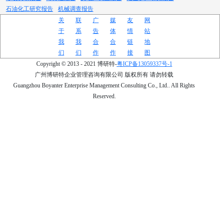
石油化工研究报告
机械调查报告
关
联
广
媒
友
网
于
系
告
体
情
站
我
我
合
合
链
地
们
们
作
作
接
图
Copyright © 2013 - 2021 博研特-
粤ICP备13059337号-1
广州博研特企业管理咨询有限公司 版权所有 请勿转载
Guangzhou Boyanter Enterprise Management Consulting Co., Ltd.. All Rights
Reserved.