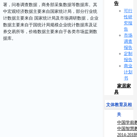
告
署，问卷调查数据，商务部采集数据等数据库。其
可行
中宏观经济数据主要来自国家统计局，部分行业统
性研
计数据主要来自 国家统计局及市场调研数据，企业
究报
数据主要来自于国统计局规模企业统计数据库及证
告
券交易所等，价格数据主要来自于各类市场监测数
市场
据库。
调查
报告
定制
报告
商业
计划
书
家居家
具
文体教育及相
关
中国学前
究报告
中国智慧
测报告
2014-2